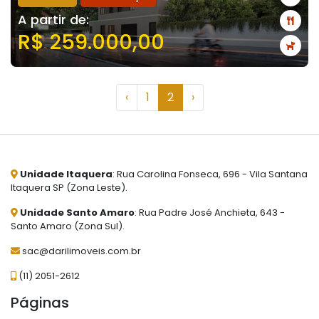
A partir de:
R$ 259.000,00
‹
1
2
›
Unidade Itaquera
: Rua Carolina Fonseca, 696 - Vila Santana
Itaquera SP (Zona Leste).
Unidade Santo Amaro
: Rua Padre José Anchieta, 643 -
Santo Amaro (Zona Sul).
sac@darilimoveis.com.br
(11) 2051-2612
Páginas