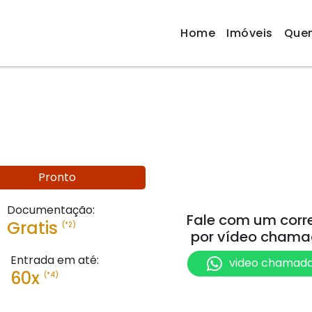
Home
Imóveis
Que
Pronto
Documentação:
Fale com um corr
Gratis
(*2)
por vídeo cham
Entrada em até:
video chamad
60x
(*4)