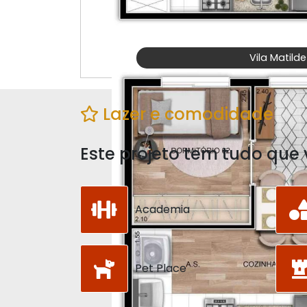
Vila Matilde
Lazer e comodidade
Este projeto tem tudo que 
Academia
Pet Place