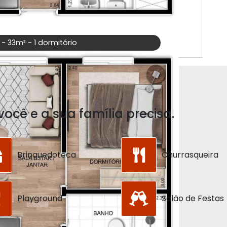
 - 33m² - 1 dormitório
você e a sua família precisa.
Brinquedoteca
Churrasqueira
Playground
Salão de Festas