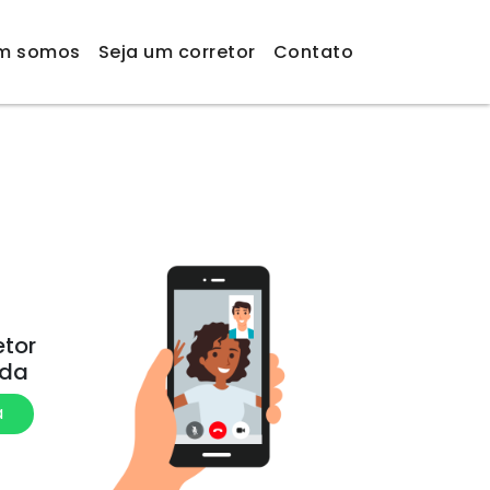
m somos
Seja um corretor
Contato
etor
ada
a